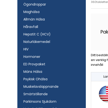
360tabletter
Ögondroppar
Maghälsa
Allmän Hälsa
Håravfall
Pa
Hepatit C (HCV)
Naturläkemedel
HIV
Ditt bestäl
Hormoner
en verklig 
ED Provpaket
innehåll
Mäns Hälsa
La
Psykisk Ohälsa
Muskelavslappnande
Smärtstillande
Parkinsons Sjukdom