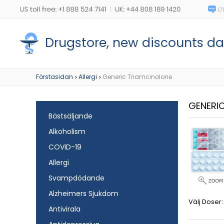
Drugstore, new discounts dai
Förstasidan
Allergi
Generic Triamcinolone
>
>
GENERI
Bästsäljande
Alkoholism
COVID-19
Allergi
Svampdödande
Alzheimers Sjukdom
Välj Doser:
Antivirala