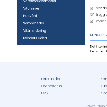
Veterinärläkemedel
sändni
Vitaminer
trygg 
Hudvård
avsän
Sömnmedel
Viktminskning
KUNDBRE
Kvinnors Hälsa
Det inte f
läsa mer i
Förstasidan
Kon
Orderstatus
Kun
FAQ
Om
Säkert Betaln