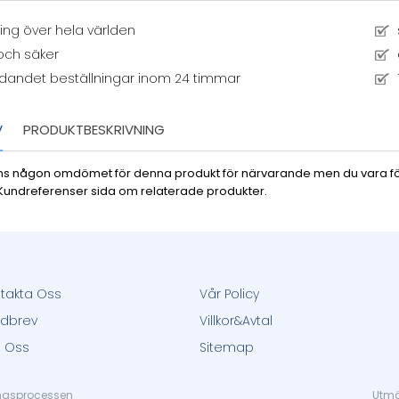
ng över hela världen
och säker
dandet beställningar inom 24 timmar
V
PRODUKTBESKRIVNING
inns någon omdömet för denna produkt för närvarande men du vara först
 Kundreferenser sida om relaterade produkter.
takta Oss
Vår Policy
dbrev
Villkor&Avtal
 Oss
Sitemap
ingsprocessen
Utmär