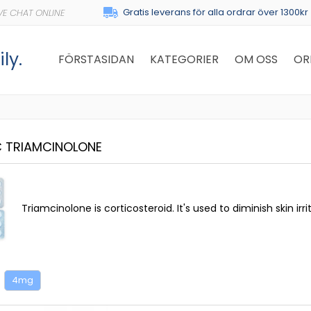
Gratis leverans för alla ordrar över 1300kr
ly.
FÖRSTASIDAN
KATEGORIER
OM OSS
OR
C TRIAMCINOLONE
Triamcinolone is corticosteroid. It's used to diminish skin irrita
4mg