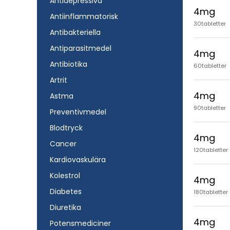
Antidepressiva
4mg
Antiinflammatorisk
30tabletter
Antibakteriella
Antiparasitmedel
4mg
Antibiotika
60tabletter
Artrit
4mg
Astma
90tabletter
Preventivmedel
Blodtryck
4mg
Cancer
120tabletter
Kardiovaskulära
Kolestrol
4mg
Diabetes
180tabletter
Diuretika
4mg
Potensmediciner