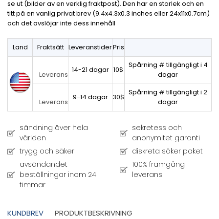
se ut (bilder av en verklig fraktpost). Den har en storlek och en
titt på en vanlig privat brev (9.4x4.3x0.3 inches eller 24x11x0.7cm)
och det avslöjar inte dess innehåll
Land
Fraktsätt
Leveranstider
Pris
Spårning # tillgängligt i 4
14-21 dagar
10$
dagar
Leverans
Spårning # tillgängligt i 2
9-14 dagar
30$
dagar
Leverans
sändning över hela
sekretess och
världen
anonymitet garanti
trygg och säker
diskreta söker paket
avsändandet
100% framgång
beställningar inom 24
leverans
timmar
KUNDBREV
PRODUKTBESKRIVNING