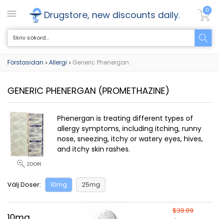
0
Drugstore, new discounts daily.
Förstasidan
Allergi
Generic Phenergan
>
>
GENERIC PHENERGAN
(PROMETHAZINE)
Phenergan is treating different types of
allergy symptoms, including itching, runny
nose, sneezing, itchy or watery eyes, hives,
and itchy skin rashes.
Välj Doser:
10mg
25mg
$39.89
10mg