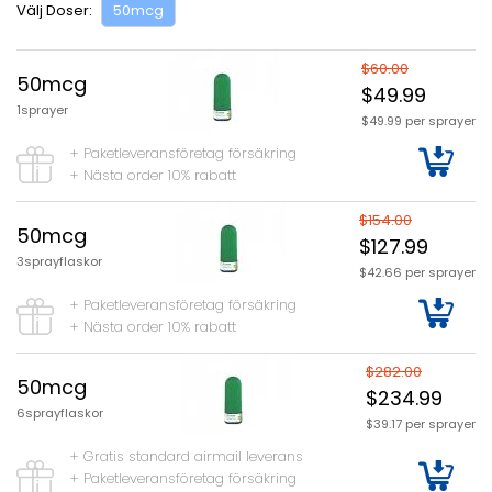
Välj Doser:
50mcg
$60.00
50mcg
$49.99
1sprayer
$49.99 per sprayer
+ Paketleveransföretag försäkring
+ Nästa order 10% rabatt
$154.00
50mcg
$127.99
3sprayflaskor
$42.66 per sprayer
+ Paketleveransföretag försäkring
+ Nästa order 10% rabatt
$282.00
50mcg
$234.99
6sprayflaskor
$39.17 per sprayer
+ Gratis standard airmail leverans
+ Paketleveransföretag försäkring