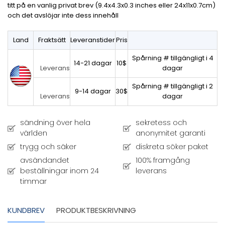
titt på en vanlig privat brev (9.4x4.3x0.3 inches eller 24x11x0.7cm)
och det avslöjar inte dess innehåll
Land
Fraktsätt
Leveranstider
Pris
Spårning # tillgängligt i 4
14-21 dagar
10$
dagar
Leverans
Spårning # tillgängligt i 2
9-14 dagar
30$
dagar
Leverans
sändning över hela
sekretess och
världen
anonymitet garanti
trygg och säker
diskreta söker paket
avsändandet
100% framgång
beställningar inom 24
leverans
timmar
KUNDBREV
PRODUKTBESKRIVNING