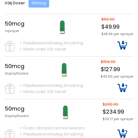
Välj Doser:
50mcg
$60.00
50mcg
$49.99
1sprayer
$49.99 per sprayer
+ Paketleveransföretag försäkring
+ Nästa order 10% rabatt
$154.00
50mcg
$127.99
3sprayflaskor
$42.66 per sprayer
+ Paketleveransföretag försäkring
+ Nästa order 10% rabatt
$282.00
50mcg
$234.99
6sprayflaskor
$39.17 per sprayer
+ Gratis standard airmail leverans
+ Paketleveransföretag försäkring