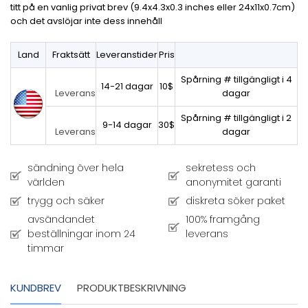
titt på en vanlig privat brev (9.4x4.3x0.3 inches eller 24x11x0.7cm)
och det avslöjar inte dess innehåll
Land
Fraktsätt
Leveranstider
Pris
Spårning # tillgängligt i 4
14-21 dagar
10$
dagar
Leverans
Spårning # tillgängligt i 2
9-14 dagar
30$
dagar
Leverans
sändning över hela
sekretess och
världen
anonymitet garanti
trygg och säker
diskreta söker paket
avsändandet
100% framgång
beställningar inom 24
leverans
timmar
KUNDBREV
PRODUKTBESKRIVNING