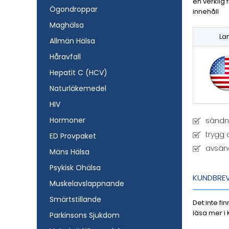
en verklig 
Ögondroppar
innehåll
Maghälsa
La
Allmän Hälsa
Håravfall
Hepatit C (HCV)
Naturläkemedel
HIV
Hormoner
sändni
trygg 
ED Provpaket
avsän
Mäns Hälsa
Psykisk Ohälsa
KUNDBRE
Muskelavslappnande
Smärtstillande
Det inte f
läsa mer i
Parkinsons Sjukdom