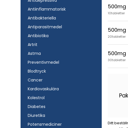
Antidepressiva
500mg
Antiinflammatorisk
10tabletter
Antibakteriella
Antiparasitmedel
500mg
Antibiotika
20tabletter
Artrit
500mg
Astma
30tabletter
Preventivmedel
Blodtryck
Cancer
Kardiovaskulära
Pa
Kolestrol
Diabetes
Diuretika
Ditt bestäl
Potensmediciner