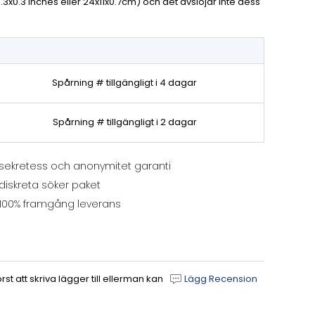
4.3x0.3 inches eller 24x11x0.7cm) och det avslöjar inte dess
Spårning # tillgängligt i 4 dagar
Spårning # tillgängligt i 2 dagar
sekretess och anonymitet garanti
diskreta söker paket
100% framgång leverans
 att skriva lägger till ellerman kan
Lägg Recension