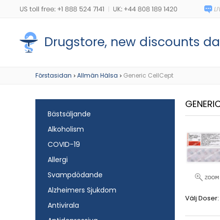
Drugstore, new discounts dai
Förstasidan
Allmän Hälsa
Generic CellCept
>
>
GENERI
Bästsäljande
Alkoholism
COVID-19
Allergi
Svampdödande
Alzheimers Sjukdom
Välj Doser:
Antivirala