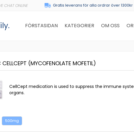
Gratis leverans för alla ordrar över 1300kr
ly.
FÖRSTASIDAN
KATEGORIER
OM OSS
OR
C CELLCEPT
(MYCOFENOLATE MOFETIL)
CellCept medication is used to suppress the immune system
organs.
500mg