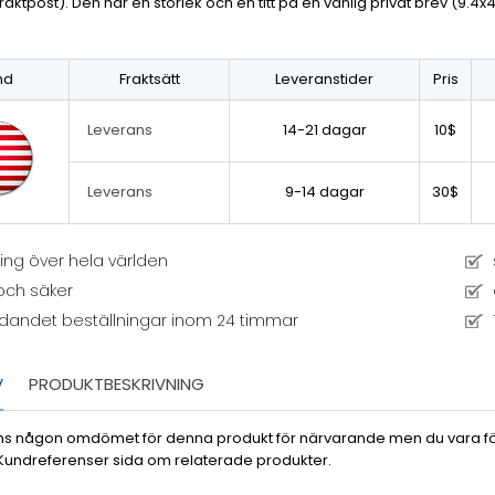
fraktpost). Den har en storlek och en titt på en vanlig privat brev (9.4x
nd
Fraktsätt
Leveranstider
Pris
14-21 dagar
10$
Leverans
9-14 dagar
30$
Leverans
ng över hela världen
och säker
dandet beställningar inom 24 timmar
V
PRODUKTBESKRIVNING
inns någon omdömet för denna produkt för närvarande men du vara först
 Kundreferenser sida om relaterade produkter.