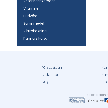
Veterinärläkemedel
Vitaminer
Hudvård
Sömnmedel
Viktminskning
Kvinnors Hälsa
Förstasidan
Kon
Orderstatus
Kun
FAQ
Om
Säkert Betaln