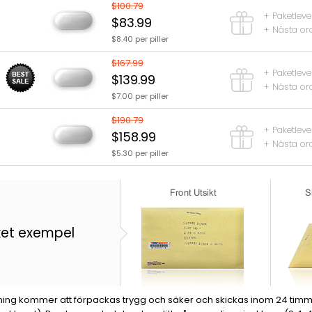
$100.79
+ Paketleve
$83.99
+ Nästa ord
$8.40 per piller
$167.99
+ Paketleve
$139.99
+ Nästa ord
$7.00 per piller
$190.79
+ Paketleve
$158.99
+ Nästa ord
$5.30 per piller
ket exempel
lning kommer att förpackas trygg och säker och skickas inom 24 timmar